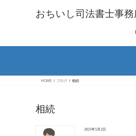
コ
ナ
ン
ビ
おちいし司法書士事務
テ
ゲ
ン
ー
ツ
シ
へ
ョ
ス
ン
キ
に
ッ
移
プ
動
HOME
ブログ
相続
相続
2025年5月2日