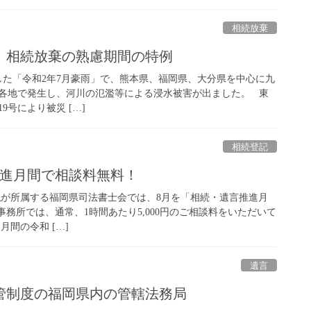
相続放棄
雨】相続放棄の熟慮期間の特例
生した「令和2年7月豪雨」で、熊本県、福岡県、大分県を中心に九
各地で発生し、河川の氾濫等による浸水被害が出ました。 東
9号により被災 […]
相続登記
推進月間で相談料無料！
私が所属する福岡県司法書士会では、8月を「相続・遺言推進月
務所では、通常、1時間あたり5,000円のご相談料をいただいて
月間の令和 […]
遺言
管制度の福岡県内の管轄法務局