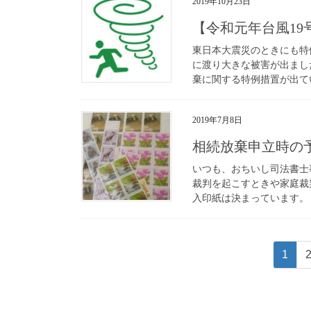
2019年10月23日
【令和元年台風1
東日本大震災のときにも特
に渡り大きな被害が出まし
棄に関する特例措置が出てい
2019年7月8日
相続放棄申立時の
いつも、おちいし司法書士
裁判を起こすときや家庭裁
入印紙は決まっています。 
投
固
1
稿
定
ペ
の
ー