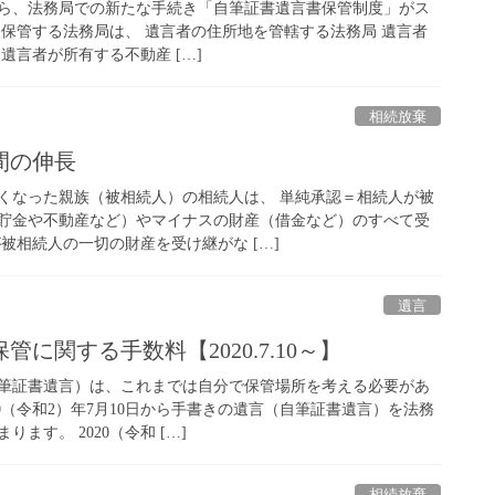
0日から、法務局での新たな手続き「自筆証書遺言書保管制度」がス
を保管する法務局は、 遺言者の住所地を管轄する法務局 遺言者
遺言者が所有する不動産 […]
相続放棄
間の伸長
くなった親族（被相続人）の相続人は、 単純承認＝相続人が被
貯金や不動産など）やマイナスの財産（借金など）のすべて受
被相続人の一切の財産を受け継がな […]
遺言
に関する手数料【2020.7.10～】
筆証書遺言）は、これまでは自分で保管場所を考える必要があ
20（令和2）年7月10日から手書きの遺言（自筆証書遺言）を法務
ます。 2020（令和 […]