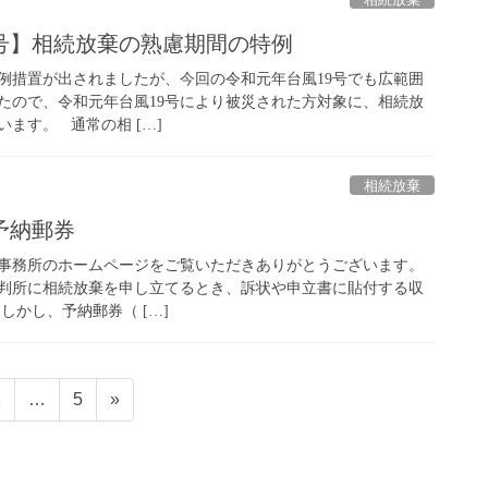
相続放棄
9号】相続放棄の熟慮期間の特例
例措置が出されましたが、今回の令和元年台風19号でも広範囲
たので、令和元年台風19号により被災された方対象に、相続放
ます。 通常の相 […]
相続放棄
予納郵券
事務所のホームページをご覧いただきありがとうございます。
判所に相続放棄を申し立てるとき、訴状や申立書に貼付する収
しかし、予納郵券（ […]
固
固
2
…
5
»
定
定
ペ
ペ
ー
ー