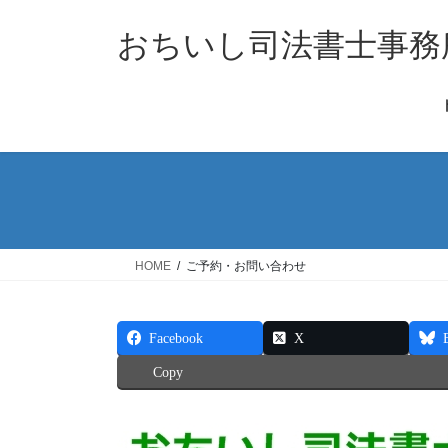
コ
ナ
ン
ビ
おちいし司法書士事務
テ
ゲ
ン
ー
ツ
シ
へ
ョ
ス
ン
キ
に
ッ
移
プ
動
HOME
ご予約・お問い合わせ
Facebook
X
Copy