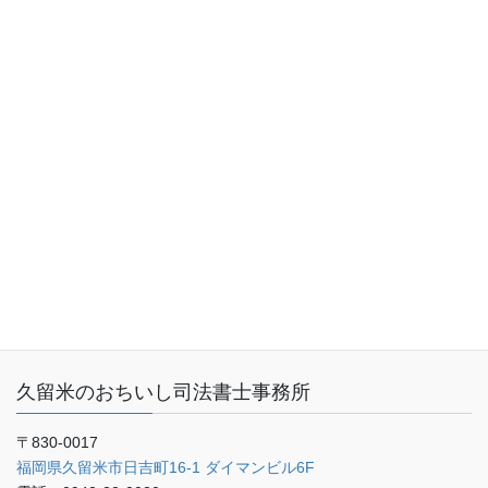
トップページ
業務内容（サービス内容）
料金表
事務所概要
お客さまの声
ご予約・お問い合わせ
ブログ
久留米のおちいし司法書士事務所
〒830-0017
福岡県久留米市日吉町16-1 ダイマンビル6F