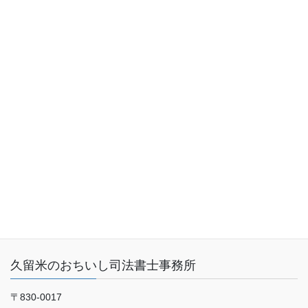
トップページ
業務内容（サービス内容）
料金表
事務所概要
お客さまの声
ご予約・お問い合わせ
ブログ
久留米のおちいし司法書士事務所
〒830-0017