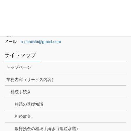
久留米のおちいし司法書士事務所
〒830-0017
福岡県久留米市日吉町16-1 ダイマンビル6F
電話 0942-32-0020
メール
n.ochiishi@gmail.com
サイトマップ
トップページ
業務内容（サービス内容）
相続手続き
相続の基礎知識
相続放棄
銀行預金の相続手続き（遺産承継）