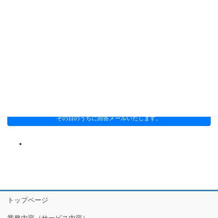
解決事例
お客さまの声
時事ネタ
本
そのほか
お問い合わせ
その日のうちに回答メールいたします。
トップページ
業務内容（サービス内容）