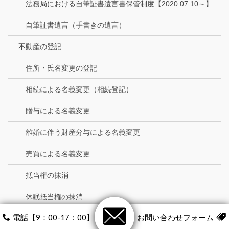
法務局における自筆証書遺言書保管制度【2020.07.10～】
自筆証書遺言（手書きの遺言）
不動産の登記
住所・氏名変更の登記
相続による名義変更（相続登記）
贈与による名義変更
離婚に伴う財産分与による名義変更
売買による名義変更
抵当権の抹消
休眠抵当権の抹消
電話【9：00-17：00】
お問い合わせフォーム
会社・法人の登記