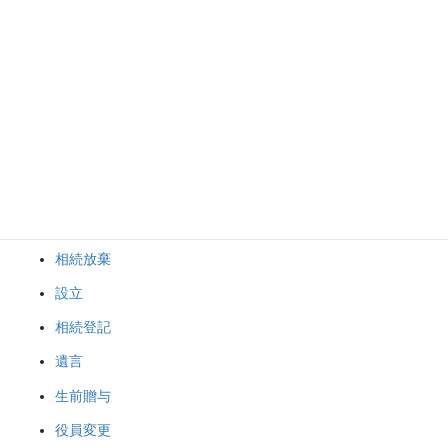
職権で住所変更登記ができるようにするための検索用情報の申出
【2025(R7).4.21～】
2025年4月2日
ブログのカテゴリー
不動産登記
相続放棄
設立
相続登記
遺言
生前贈与
役員変更