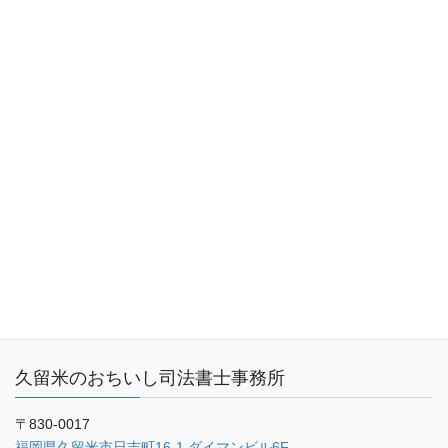
トップページ
業務内容（サービス内容）
料金表
事務所概要
お客さまの声
ご予約・お問い合わせ
ブログ
久留米のおちいし司法書士事務所
〒830-0017
福岡県久留米市日吉町16-1 ダイマンビル6F