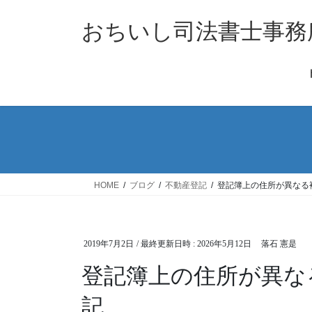
コ
ナ
ン
ビ
おちいし司法書士事務
テ
ゲ
ン
ー
ツ
シ
へ
ョ
ス
ン
キ
に
ッ
移
プ
動
HOME
ブログ
不動産登記
登記簿上の住所が異なる
2019年7月2日
/ 最終更新日時 :
2026年5月12日
落石 憲是
登記簿上の住所が異な
記