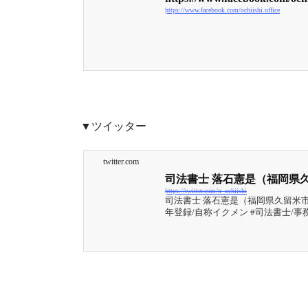
https://www.facebook.com/ochiishi.office
▼ツイッター
twitter.com
司法書士 落石憲是（福岡県久留米市）(
https://twitter.com/n_ochiishi
司法書士 落石憲是（福岡県久留米市） (
年登録/自称イクメン #司法書士/事務所
ローン完済後の #抵当権抹消登記、
わせ・ご依頼も多数いただいていま