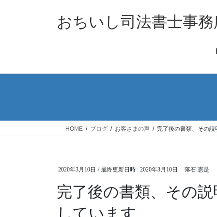
コ
ナ
ン
ビ
おちいし司法書士事務
テ
ゲ
ン
ー
ツ
シ
へ
ョ
ス
ン
キ
に
ッ
移
プ
動
HOME
ブログ
お客さまの声
完了後の書類、その説
2020年3月10日
/ 最終更新日時 :
2020年3月10日
落石 憲是
完了後の書類、その説
しています