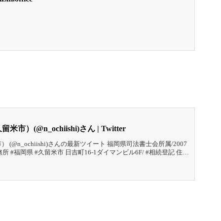
@n_ochiishi)さん | Twitter
@n_ochiishi)さんの最新ツイート 福岡県司法書士会所属/2007
 #福岡県 #久留米市 日吉町16-1ダイマンビル6F/ #相続登記 住宅
#会社設立登記 や変更登記がメイン/ホームページからのお問い合
す！ 福岡県久留米市