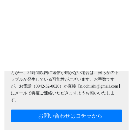
頼を大切にしております。
ご相談は、司法書士 落石憲是 がすべて対応いたします。
予約制となっておりますので、ご来所の前に必ずご予約く
ださい。
【予約方法】
お電話（0942-32-0020）またはお問い合わせフォームからお
願いします。
フォームからのお問い合わせには、原則として当日中にメ
ールで回答いたします。
万が一、24時間以内に返信が届かない場合は、何らかのト
ラブルが発生している可能性がございます。お手数です
が、お電話（0942-32-0020）か直接【n.ochiishi@gmail.com】
にメールで再度ご連絡いただきますようお願いいたしま
す。
お問い合わせはコチラから