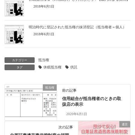
2018年6月1日
明治時代に登記された抵当権の抹消登記（抵当権者＝個人）
2018年6月1日
抵当権
カテゴリー
休眠抵当権
供託
タグ
抵当権
前の記事
信用組合が抵当権者のときの取
扱店の表示
2020年6月1日
遺言
次の記事