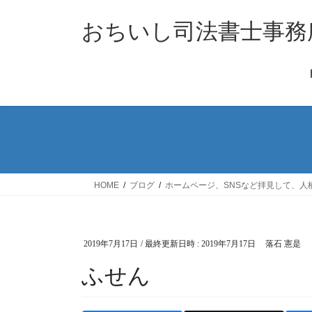
コ
ナ
ン
ビ
おちいし司法書士事務
テ
ゲ
ン
ー
ツ
シ
へ
ョ
ス
ン
キ
に
ッ
移
プ
動
HOME
ブログ
ホームページ、SNSなど拝見して、
2019年7月17日
/ 最終更新日時 :
2019年7月17日
落石 憲是
ふせん