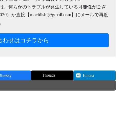
合は、何らかのトラブルが発生している可能性がござ
）か直接【n.ochiishi@gmail.com】にメールで再度
。
合わせはコチラから
Threads
Bluesky
Hatena