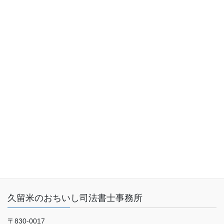
トップページ
業務内容（サービス内容）
料金表
事務所概要
お客さまの声
ご予約・お問い合わせ
ブログ
久留米のおちいし司法書士事務所
〒830-0017