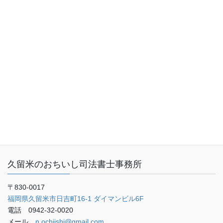
トップページ
業務内容（サービス内容）
料金表
事務所概要
お客さまの声
ご予約・お問い合わせ
ブログ
久留米のおちいし司法書士事務所
〒830-0017
福岡県久留米市日吉町16-1 ダイマンビル6F
電話 0942-32-0020
メール
n.ochiishi@gmail.com