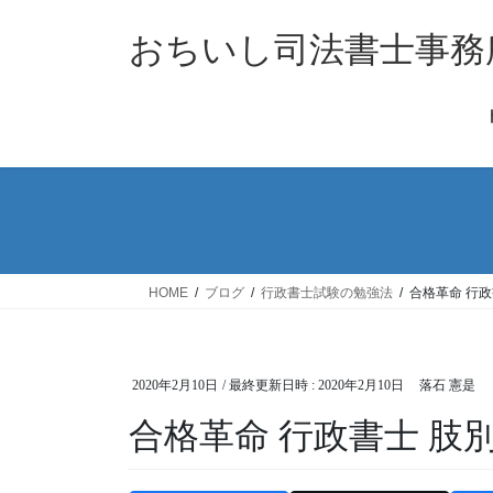
コ
ナ
ン
ビ
おちいし司法書士事務
テ
ゲ
ン
ー
ツ
シ
へ
ョ
ス
ン
キ
に
ッ
移
プ
動
HOME
ブログ
行政書士試験の勉強法
合格革命 行
2020年2月10日
/ 最終更新日時 :
2020年2月10日
落石 憲是
合格革命 行政書士 肢