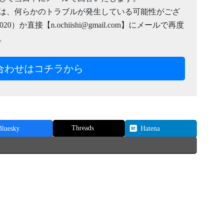
合は、何らかのトラブルが発生している可能性がござ
）か直接【n.ochiishi@gmail.com】にメールで再度
。
合わせはコチラから
Threads
Bluesky
Hatena