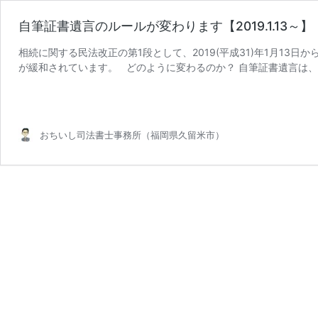
自筆証書遺言のルールが変わります【2019.1.13～】
相続に関する民法改正の第1段として、2019(平成31)年1月13
が緩和されています。 どのように変わるのか？ 自筆証書遺言は、
自
続きを読む
筆
証
書
おちいし司法書士事務所（福岡県久留米市）
遺
言
の
ル
ー
ル
が
変
わ
り
ま
す