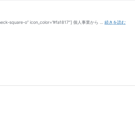
合
square-o” icon_color=”#fa1817″] 個人事業から …
続きを読む
同
会
社
の
設
立
登
記